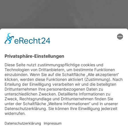
© 2026 Dach GmbH Wolfgang Kunze
Matthesstraße 65