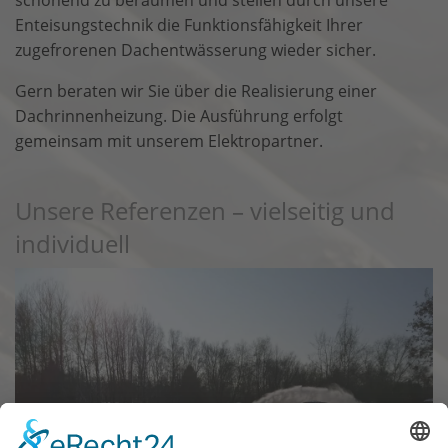
schonend zu beräumen und stellen durch unsere
Enteisungstechnik die Funktionsfähigkeit Ihrer
zugefrorenen Dachentwässerung wieder sicher.
Gern beraten wir Sie über die Realisierung einer
Dachrinnenheizung. Die Ausführung erfolgt
gemeinsam mit unserem Elektropartner.
Unsere Referenzen – vielseitig und
individuell