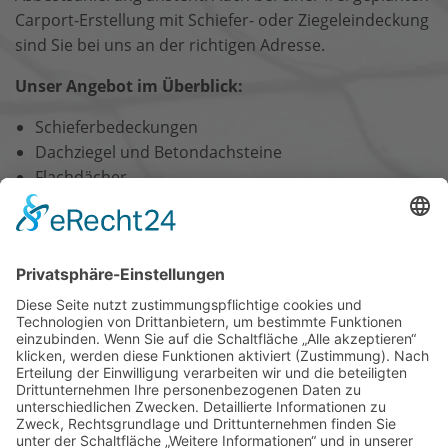
Carport-Erstellung mit Schiefer- oder Ziegeleindeckung
sind Sie bei uns an der richtigen Adresse.
Unser Angebot im Überblick:
Schieferbedeckungen
Dachziegel und Betondachsteine
Flachdächer
Holzbau und Zimmerei
Gerüstbau
Dachklempnerarbeiten
Balkon- und Terrassenabdichtungen
Solartechnik für Solarthermie und Photovoltaik
Schnee- und Eisberäumung
nach oben